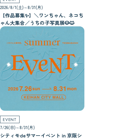
2026/8/1(土)～8/31(月)
【作品募集✨】＼ワンちゃん、ネコち
ゃん大集合／うちの子写真展🐶🐱
EVENT
7/26(日)～8/31(月)
シティモdeサマーイベント in 京阪シ