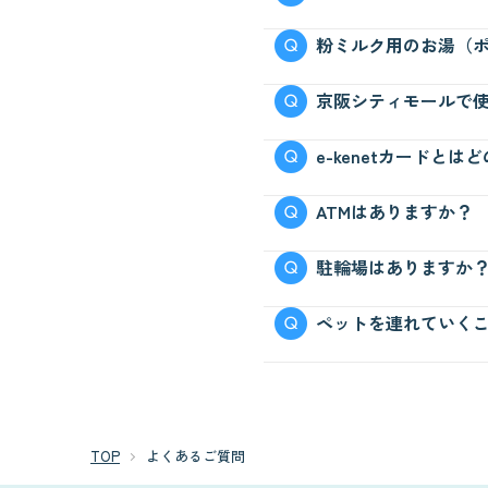
各免税受付店舗にて対応
粉ミルク用のお湯（
免税店舗一覧はこちら
2F『赤ちゃん休憩室』
京阪シティモールで
e-kenetカードと
京阪グループ共通カード
ATMはありますか？
JCB、VISA、UC、
詳しくは
e-kenetカード
なお、JCBプレモカー
MBFにセブン銀行ATM、
駐輪場はありますか
※年末年始、ゴールデン
京阪シティモール運営の
ペットを連れていく
ございません。)
ペットご同伴でのご利用
解の程よろしくお願いい
※ただし、盲導犬、聴導
TOP
よくあるご質問