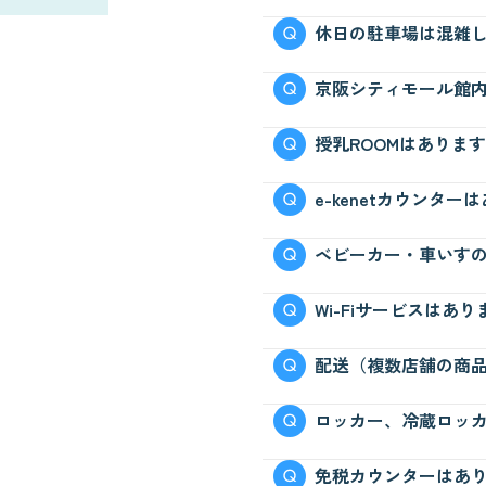
京阪シティモールB3F駐
休日の駐車場は混雑
駐車料金は駐車場により
休日の駐車場の混雑は1
京阪シティモール館
当日の忘れものであれば京阪
授乳ROOMはありま
3392）までお電話をお
なお、館内の拾得物は毎
2Fと、3Fにご用意して
e-kenetカウンター
2Fの『赤ちゃん休憩室
京阪シティモール内にはご
ベビーカー・車いす
ーにて承っております。そ
コールセンター（06-69
ベビーカーは1Fインフ
Wi-Fiサービスはあ
e-kenetカウンター設
（予約不可）
ベビーカーのご利用対象年
8Fフロアにて無料Wi-
配送（複数店舗の商
20:00となります。
うお願いいたします。
ております。
京阪シティモールからの
ロッカー、冷蔵ロッ
※台数に限りがございま
店舗スタッフまでお問い
京阪シティモール館内へ
免税カウンターはあ