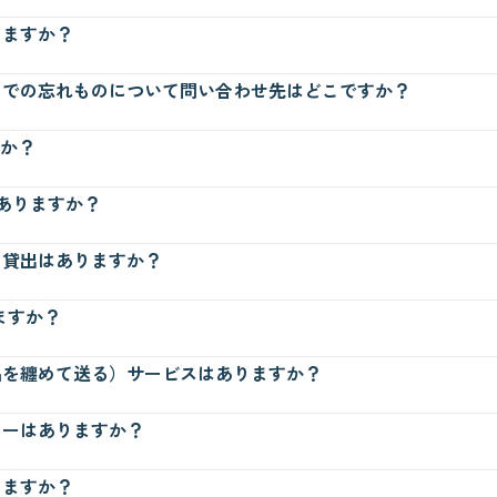
車場、OMM駐車場（2ヶ所）、天満八軒家駐車場の4カ所を合わせて約50
しますか？
異なりますので、詳しくは
営業時間・アクセス
ページをご覧ください。
2時台にピークを迎えます。この時間帯を中心に混雑する場合がございま
内での忘れものについて問い合わせ先はどこですか？
シティモール代表番号へ（06-6944-5088）、当日以外の忘れものについ
すか？
願いいたします。
週水曜日に東警察署へ持ち込んでおります。
おります。詳しくは
施設・サービス案内
ページをご覧ください。
はありますか？
』は、授乳室・おむつ替え・休憩ゾーンを設け、ファミリーのご来店を
ざいません。e-kenetポイント専用カードのご入会（有料／￥500）の
の貸出はありますか？
の他e-kenetカードに関するお問い合わせは近隣のe-kenetカウン
44-2899）までお問い合わせくださいませ。
ォメーション前のベビーカー置き場、車いすは1Fインフォメーションに
りますか？
置場所はこちら
齢は、生後2ヶ月～3歳（36ケ月）になります。車いすの貸出と合わせて、
Fiに接続いただけます。利用時間は1回120分までとなりますので、120
品を纏めて送る）サービスはありますか？
所定の返却場所までのご返却にご協力ください。また、京阪シティモール館
提供サービスはございません。配送ご利用の際は店舗により料金・配送
カーはありますか？
すのでお貸しできない場合がございます。あらかじめご了承ください。
合わせくださいませ。
の設置はございません。あしからずご了承くださいませ。
りますか？