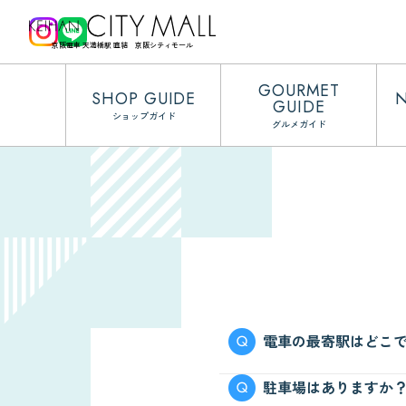
京阪電車 天満橋駅 直結 京阪シティモール
GOURMET
SHOP GUIDE
GUIDE
ショップガイド
グルメガイド
電車の最寄駅はどこ
京阪電車・Osaka Me
駐車場はありますか