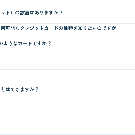
しております。各店舗までお問い合わせくださいませ。
ポット）の設置はありますか？
に、調乳機を設置しております。（電子レンジ・スケールは設置しており
使用可能なクレジットカードの種類を知りたいのですが。
はどのようなカードですか？
です。お買い物によりおけいはんポイントが貯まる便利なカードです。
DCなど上記のクレジットカードがご利用いただけます。
ページをご覧ください。
ドにつきましては一部ご利用いただけない店舗がございます。
B1Fにりそな銀行ATMがございます。
？
ウイーク等休業する場合がございますのでご了承ください。
駐輪場はございませんが、近隣に4ヶ所程機械式駐輪場がございます。(
ことはできますか？
はお断りしております。キャリーケース等に入れてのご同伴もお断りさ
たします。
犬、介助犬はお連れいただけます。