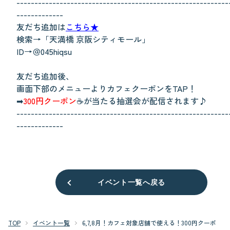
-----------------------------------------------------------
-------------
友だち追加は
こちら★
検索→「天満橋 京阪シティモール」
ID→＠045hiqsu
友だち追加後、
画面下部のメニューよりカフェクーポンをTAP！
➡
300円クーポン
☕が当たる抽選会が配信されます♪
-----------------------------------------------------------
-------------
イベント一覧へ戻る
TOP
イベント一覧
6,7,8月！カフェ対象店舗で使える！300円クーポ