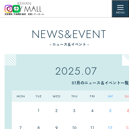
MENU
京阪電車 天満橋駅 直結 京阪シティモール
NEWS&EVENT
- ニュース＆イベント -
2025.07
07月のニュース＆イベント一覧
MON
TUE
WED
THU
FRI
SAT
S
1
2
3
4
5
7
8
9
10
11
12
1